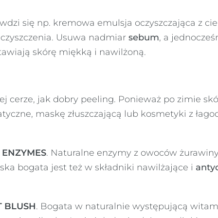
awdzi się np. kremowa emulsja oczyszczająca z ci
eczyszczenia. Usuwa nadmiar
sebum
, a jednocześ
tawiają skórę miękką i nawilżoną.
j cerze, jak dobry peeling. Ponieważ po zimie skó
atyczne, maskę złuszczającą lub kosmetyki z ła
 ENZYMES
. Naturalne enzymy z owoców żurawin
ska bogata jest też w składniki nawilżające i
anty
T BLUSH
. Bogata w naturalnie występującą witam