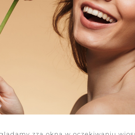
oglądamy zza okna w oczekiwaniu wios