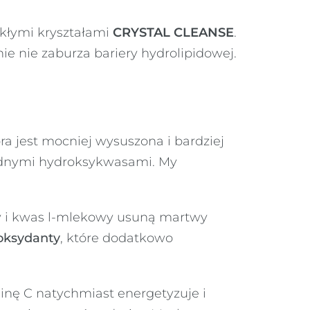
ekłymi kryształami
CRYSTAL CLEANSE
.
nie nie zaburza bariery hydrolipidowej.
ra jest mocniej wysuszona i bardziej
godnymi hydroksykwasami. My
y i kwas l-mlekowy usuną martwy
oksydanty
, które dodatkowo
inę C natychmiast energetyzuje i