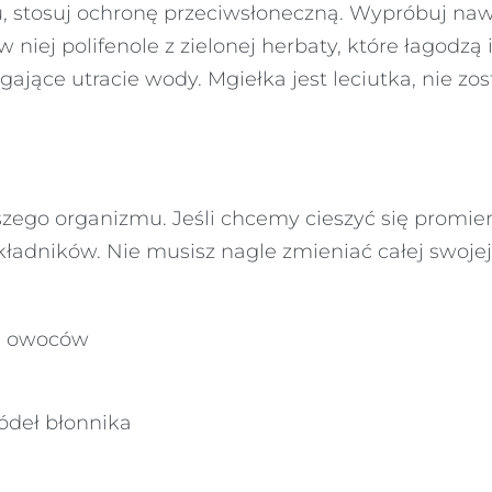
ku, stosuj ochronę przeciwsłoneczną. Wypróbuj na
 niej polifenole z zielonej herbaty, które łagodzą
ające utracie wody. Mgiełka jest leciutka, nie zo
zego organizmu. Jeśli chcemy cieszyć się promien
ładników. Nie musisz nagle zmieniać całej swojej
i owoców
ódeł błonnika