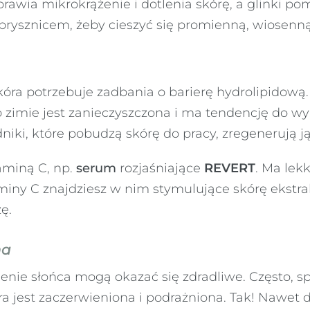
oprawia mikrokrążenie i dotlenia skórę, a glinki
prysznicem, żeby cieszyć się promienną, wiosenną
óra potrzebuje zadbania o barierę hydrolipidową
a po zimie jest zanieczyszczona i ma tendencję do 
dniki, które pobudzą skórę do pracy, zregenerują j
aminą C, np.
serum
rozjaśniające
REVERT
. Ma lek
iny C znajdziesz w nim stymulujące skórę ekstra
ę.
na
enie słońca mogą okazać się zdradliwe. Często, s
a jest zaczerwieniona i podrażniona. Tak! Nawet 