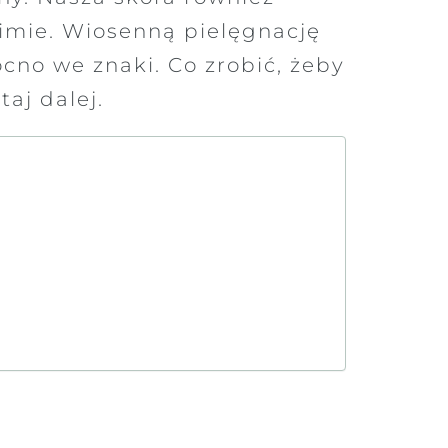
zimie. Wiosenną pielęgnację
ocno we znaki. Co zrobić, żeby
aj dalej.