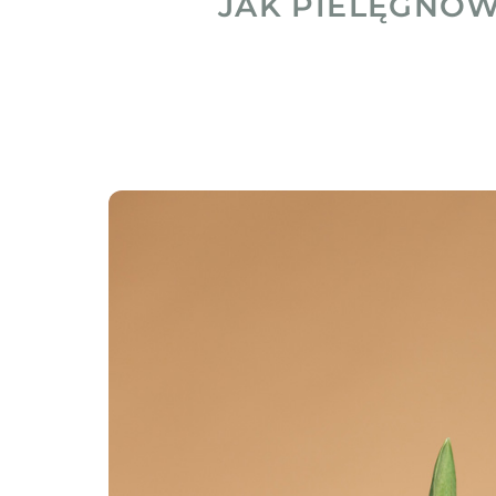
JAK PIELĘGNOW