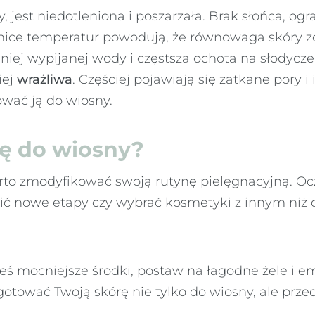
ry, jest niedotleniona i poszarzała. Brak słońca, o
żnice temperatur powodują, że równowaga skóry z
ej wypijanej wody i częstsza ochota na słodycze s
iej
wrażliwa
. Częściej pojawiają się zatkane pory
wać ją do wiosny.
ę do wiosny?
to zmodyfikować swoją rutynę pielęgnacyjną. Oc
ić nowe etapy czy wybrać kosmetyki z innym niż 
ieś mocniejsze środki, postaw na łagodne żele i em
gotować Twoją skórę nie tylko do wiosny, ale prz