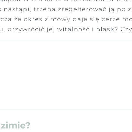
k nastąpi, trzeba zregenerować ją po 
zcza że okres zimowy daje się cerze m
 przywrócić jej witalność i blask? Czyt
 zimie?