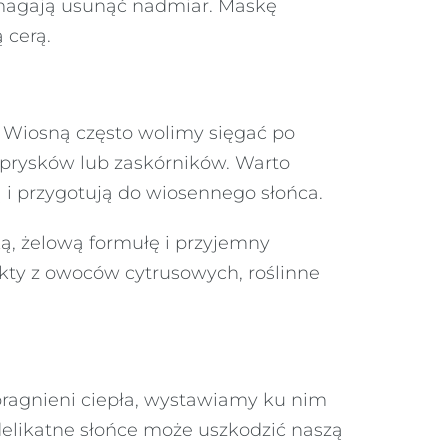
 pomagają usunąć nadmiar. Maskę
 cerą.
. Wiosną często wolimy sięgać po
wyprysków lub zaskórników. Warto
ą i przygotują do wiosennego słońca.
ką, żelową formułę i przyjemny
kty z owoców cytrusowych, roślinne
pragnieni ciepła, wystawiamy ku nim
delikatne słońce może uszkodzić naszą