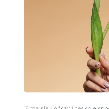
Zima się kończy i tęsknie sp