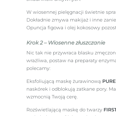
W wiosennej pielęgnacji świetnie spr
Dokładnie zmywa makijaż i inne zani
Opuncja figowa i olej kokosowy pozos
Krok 2 – Wiosenne złuszczanie
Nic tak nie przywraca blasku zmęczone
wrażliwa, postaw na preparaty enzym
polecamy:
Eksfoliującą maskę żurawinową
PURE
naskórek i odblokują zatkane pory. Ma
wzmocnią Twoją cerę.
Rozświetlającą maskę do twarzy
FIRS