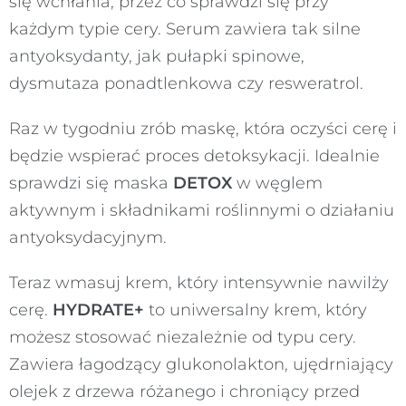
się wchłania, przez co sprawdzi się przy
każdym typie cery. Serum zawiera tak silne
antyoksydanty, jak pułapki spinowe,
dysmutaza ponadtlenkowa czy resweratrol.
Raz w tygodniu zrób maskę, która oczyści cerę i
będzie wspierać proces detoksykacji. Idealnie
sprawdzi się maska
DETOX
w węglem
aktywnym i składnikami roślinnymi o działaniu
antyoksydacyjnym.
Teraz wmasuj krem, który intensywnie nawilży
cerę.
HYDRATE+
to uniwersalny krem, który
możesz stosować niezależnie od typu cery.
Zawiera łagodzący glukonolakton, ujędrniający
olejek z drzewa różanego i chroniący przed