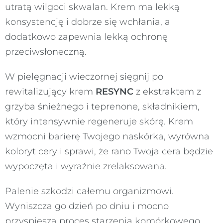
utratą wilgoci skwalan. Krem ma lekką
konsystencję i dobrze się wchłania, a
dodatkowo zapewnia lekką ochronę
przeciwsłoneczną.
W pielęgnacji wieczornej sięgnij po
rewitalizujący krem
RESYNC
z ekstraktem z
grzyba śnieżnego i teprenone, składnikiem,
który intensywnie regeneruje skórę. Krem
wzmocni barierę Twojego naskórka, wyrówna
koloryt cery i sprawi, że rano Twoja cera będzie
wypoczęta i wyraźnie zrelaksowana.
Palenie szkodzi całemu organizmowi.
Wyniszcza go dzień po dniu i mocno
przyspiesza proces starzenia komórkowego.