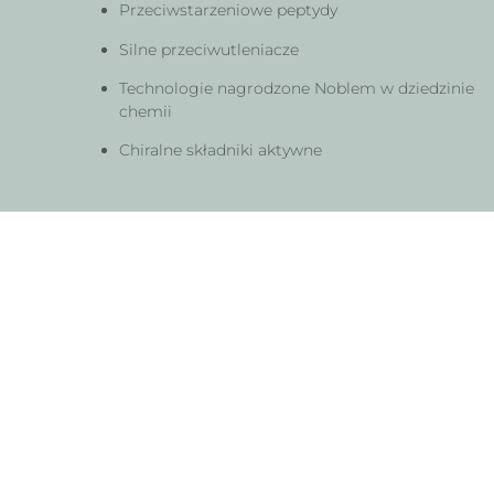
Przeciwstarzeniowe peptydy
Silne przeciwutleniacze
Technologie nagrodzone Noblem w dziedzinie
chemii
Chiralne składniki aktywne