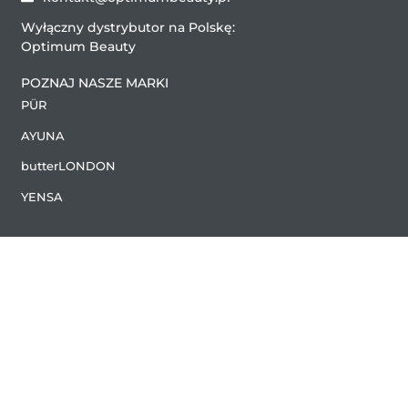
Podczas gdy chemia stojąca za formułami może wydawać
Wyłączny dystrybutor na Polskę:
się skomplikowana, cel Cosmedix jest prosty: pomóc
Optimum Beauty
klientom osiągnąć zdrową, promienną skórę.
POZNAJ NASZE MARKI
PÜR
AYUNA
butterLONDON
YENSA
2024 Copyright (C) by Optimum Beauty