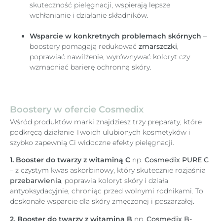
skuteczność pielęgnacji, wspierają lepsze
wchłanianie i działanie składników.
Wsparcie w konkretnych problemach skórnych
–
boostery pomagają redukować
zmarszczki
,
poprawiać nawilżenie, wyrównywać koloryt czy
wzmacniać barierę ochronną skóry.
Boostery w ofercie Cosmedix
Wśród produktów marki znajdziesz trzy preparaty, które
podkręcą działanie Twoich ulubionych kosmetyków i
szybko zapewnią Ci widoczne efekty pielęgnacji.
1. Booster do twarzy z witaminą C
np.
Cosmedix PURE C
– z czystym kwas askorbinowy, który skutecznie rozjaśnia
przebarwienia
, poprawia koloryt skóry i działa
antyoksydacyjnie, chroniąc przed wolnymi rodnikami. To
doskonałe wsparcie dla skóry zmęczonej i poszarzałej.
2. Booster do twarzy z witaminą B
np.
Cosmedix B-