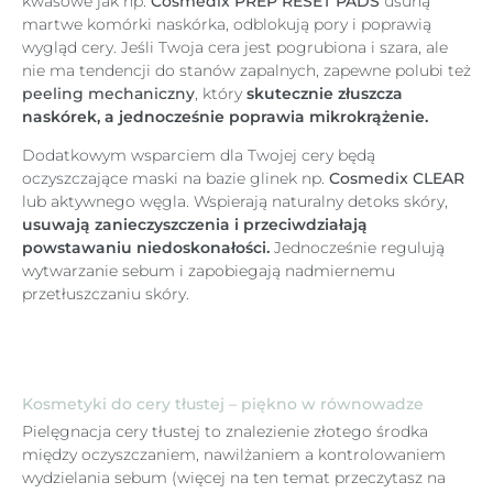
kwasowe jak np.
Cosmedix PREP RESET PADS
usuną
martwe komórki naskórka, odblokują pory i poprawią
wygląd cery. Jeśli Twoja cera jest pogrubiona i szara, ale
nie ma tendencji do stanów zapalnych, zapewne polubi też
peeling mechaniczny
, który
skutecznie złuszcza
naskórek, a jednocześnie poprawia mikrokrążenie.
Dodatkowym wsparciem dla Twojej cery będą
oczyszczające maski na bazie glinek np.
Cosmedix CLEAR
lub aktywnego węgla. Wspierają naturalny detoks skóry,
usuwają zanieczyszczenia i przeciwdziałają
powstawaniu niedoskonałości.
Jednocześnie regulują
wytwarzanie sebum i zapobiegają nadmiernemu
przetłuszczaniu skóry.
Kosmetyki do cery tłustej – piękno w równowadze
Pielęgnacja cery tłustej to znalezienie złotego środka
między oczyszczaniem, nawilżaniem a kontrolowaniem
wydzielania sebum (więcej na ten temat przeczytasz na