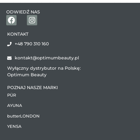
Sprawdź szczegółowe porady dla każdego rodzaju cery,
który pomogą Ci lepiej zrozumieć, jak troszczyć się o
ODWIEDŹ NAS
skórę twarzy, aby była zdrowa, promienna i pełna blasku.
Dzięki świadomemu podejściu możesz stworzyć rutynę
pielęgnacyjną, która spełni wszystkie potrzeby Twojej cery.
KONTAKT
+48 790 310 160
kontakt@optimumbeauty.pl
Wyłączny dystrybutor na Polskę:
Optimum Beauty
POZNAJ NASZE MARKI
PÜR
AYUNA
butterLONDON
YENSA