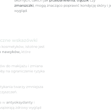
skórnych, takich jak
przebarwienia
,
trądzik
czy
zmarszczki
, mogą znacząco poprawić kondycję skóry i jej
wygląd.
o cerę – praktyczne wskazówki
iednio dobranych kosmetyków, istotne jest
dzenie zdrowych nawyków,
które
dycję skóry:
ne mycie akcesoriów do makijażu i zmiana
ów to proste sposoby na ograniczenie ryzyka
ień.
e nadmiernego dotykania twarzy zmniejsza
rzenoszenia zanieczyszczeń.
dnia dieta bogata w
antyoksydanty
i
enie organizmu wspierają zdrowy wygląd