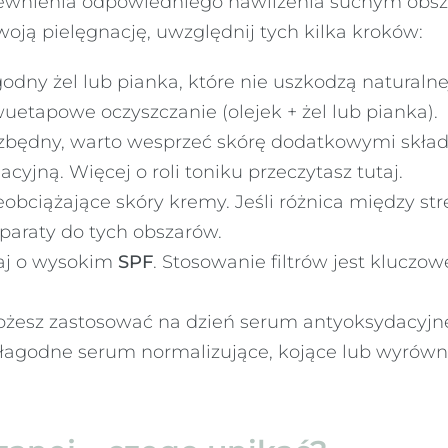
zapewnienia odpowiedniego nawilżenia suchym obsz
oją pielęgnację, uwzględnij tych kilka kroków:
odny żel lub pianka, które nie uszkodzą naturalnej
etapowe oczyszczanie (olejek + żel lub pianka).
iezbędny, warto wesprzeć skórę dodatkowymi skła
yjną. Więcej o roli toniku przeczytasz tutaj.
obciążające skóry kremy. Jeśli różnica między stref
paraty do tych obszarów.
aj o wysokim
SPF
. Stosowanie filtrów jest kluczow
żesz zastosować na dzień serum antyoksydacyjne
a łagodne serum normalizujące, kojące lub wyrów