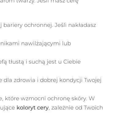
arom twarzy. Jeśli masz cerę
 bariery ochronnej. Jeśli nakładasz
dnikami nawilżającymi lub
ą tłustą i suchą jest u Ciebie
e dla zdrowia i dobrej kondycji Twojej
, które wzmocni ochronę skóry. W
nujące
koloryt cery
, zależnie od Twoich