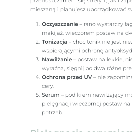
przetłuszczaniem się strefy T, jak i 
mieszaną i planujesz uporządkować sw
Oczyszczanie
– rano wystarczy łag
makijaż, wieczorem postaw na dwu
Tonizacja
– choć tonik nie jest n
wspierającymi ochronę antyoksydac
Nawilżanie
– postaw na lekkie, nie
wyraźna, sięgnij po dwa różne pre
Ochrona przed UV
– nie zapomin
cery.
Serum
– pod krem nawilżający mo
pielęgnacji wieczornej postaw n
potrzeb.