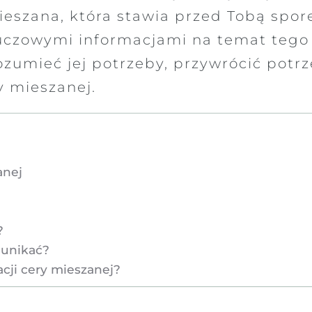
ieszana, która stawia przed Tobą spor
luczowymi informacjami na temat tego 
ozumieć jej potrzeby, przywrócić pot
y mieszanej.
anej
?
 unikać?
cji cery mieszanej?