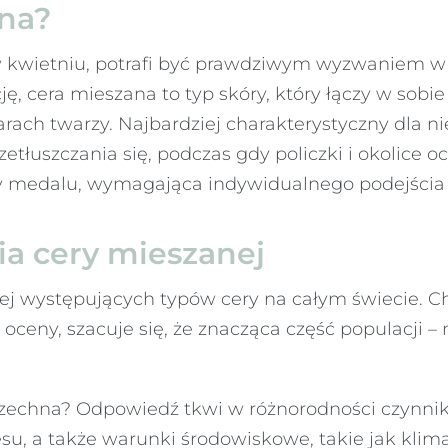
ana?
kwietniu, potrafi być prawdziwym wyzwaniem w pie
, cera mieszana to typ skóry, który łączy w sobie 
ach twarzy. Najbardziej charakterystyczny dla niej 
zetłuszczania się, podczas gdy policzki i okolice 
ny medalu, wymagająca indywidualnego podejścia d
a cery mieszanej
iej występujących typów cery na całym świecie. C
w oceny, szacuje się, że znacząca część populacji 
szechna? Odpowiedź tkwi w różnorodności czynni
esu, a także warunki środowiskowe, takie jak klima