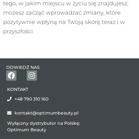
tego, w jakim miejscu w życiu się znajdujesz,
możesz zacząć wprowadzać zmiany, które
pozytywnie wpłyną na Twoją skórę teraz i w
przyszłości.
ODWIEDŹ NAS
KONTAKT
+48 790 310 160
kontakt@optimumbeauty.pl
Wyłączny dystrybutor na Polskę:
Optimum Beauty