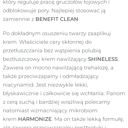
który reguluje pracę gruczołów łojowych i
odblokowuje pory. Najlepiej stosować ją
zamiennie z
BENEFIT CLEAN
.
Po dokładnym osuszeniu twarzy zaaplikuj
krem. Właściciele cery skłonnej do
przetłuszczania bez wątpienia polubią
beztłuszczowy krem nawilżający
SHINELESS
.
Zawiera on mocno nawilżającą trehalozę, a
także przeciwzapalny i odmładzający
niacynamid. Jest niezwykle lekki,
błyskawicznie i całkowicie się wchłania. Panom
z cerą suchą i bardziej wrażliwą polecamy
natomiast wzmacniający mikrobiom
krem
HARMONIZE
. Ma on także lekką formułę,
ale zawiera przeciwzapalny postbiotyki i