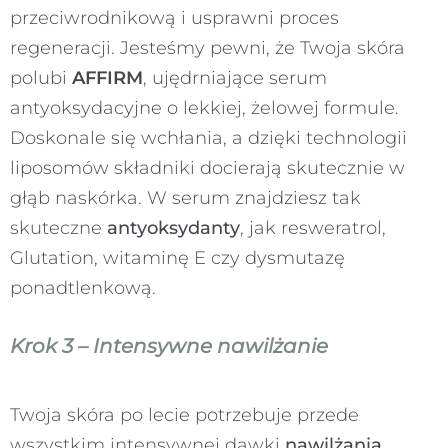
przeciwrodnikową i usprawni proces
regeneracji. Jesteśmy pewni, że Twoja skóra
polubi
AFFIRM
, ujędrniające serum
antyoksydacyjne o lekkiej, żelowej formule.
Doskonale się wchłania, a dzięki technologii
liposomów składniki docierają skutecznie w
głąb naskórka. W serum znajdziesz tak
skuteczne
antyoksydanty
, jak resweratrol,
Glutation, witaminę E czy dysmutazę
ponadtlenkową.
Krok 3 – Intensywne nawilżanie
Twoja skóra po lecie potrzebuje przede
wszystkim intensywnej dawki
nawilżania
.