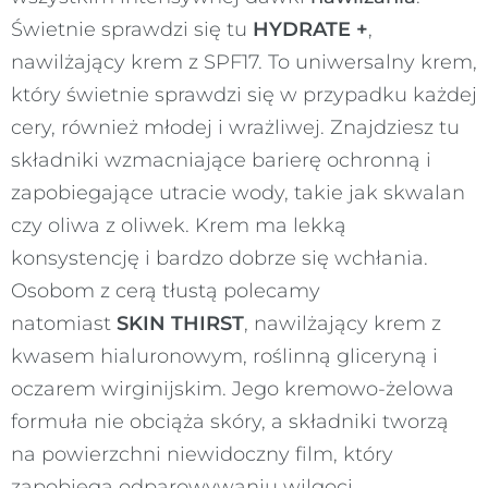
Świetnie sprawdzi się tu
HYDRATE +
,
nawilżający krem z SPF17. To uniwersalny krem,
który świetnie sprawdzi się w przypadku każdej
cery, również młodej i wrażliwej. Znajdziesz tu
składniki wzmacniające barierę ochronną i
zapobiegające utracie wody, takie jak skwalan
czy oliwa z oliwek. Krem ma lekką
konsystencję i bardzo dobrze się wchłania.
Osobom z cerą tłustą polecamy
natomiast
SKIN THIRST
, nawilżający krem z
kwasem hialuronowym, roślinną gliceryną i
oczarem wirginijskim. Jego kremowo-żelowa
formuła nie obciąża skóry, a składniki tworzą
na powierzchni niewidoczny film, który
zapobiega odparowywaniu wilgoci.