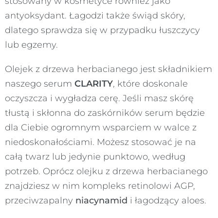
stosowany w kosmetyce również jako
antyoksydant. Łagodzi także świąd skóry,
dlatego sprawdza się w przypadku łuszczycy
lub egzemy.
Olejek z drzewa herbacianego jest składnikiem
naszego serum
CLARITY
, które doskonale
oczyszcza i wygładza cerę. Jeśli masz skórę
tłustą i skłonna do zaskórników serum będzie
dla Ciebie ogromnym wsparciem w walce z
niedoskonałościami. Możesz stosować je na
całą twarz lub jedynie punktowo, według
potrzeb. Oprócz olejku z drzewa herbacianego
znajdziesz w nim kompleks retinolowi AGP,
przeciwzapalny
niacynamid
i łagodzący aloes.