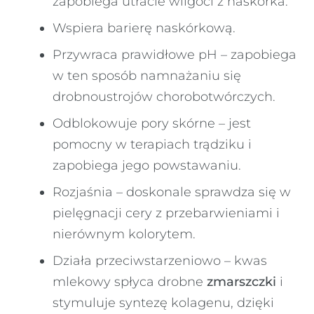
zapobiega utracie wilgoci z naskórka.
Wspiera barierę naskórkową.
Przywraca prawidłowe pH – zapobiega
w ten sposób namnażaniu się
drobnoustrojów chorobotwórczych.
Odblokowuje pory skórne – jest
pomocny w terapiach trądziku i
zapobiega jego powstawaniu.
Rozjaśnia – doskonale sprawdza się w
pielęgnacji cery z przebarwieniami i
nierównym kolorytem.
Działa przeciwstarzeniowo – kwas
mlekowy spłyca drobne
zmarszczki
i
stymuluje syntezę kolagenu, dzięki