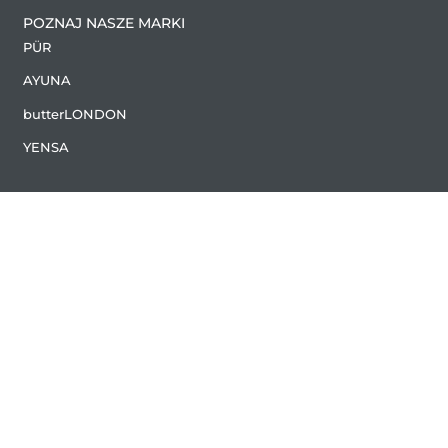
POZNAJ NASZE MARKI
PÜR
AYUNA
butterLONDON
YENSA
2024 Copyright (C) by Optimum Beauty