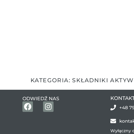
KATEGORIA: SKŁADNIKI AKTY
KONTAK
ODWIEDŹ NAS
+48 79
konta
Wyłączny d