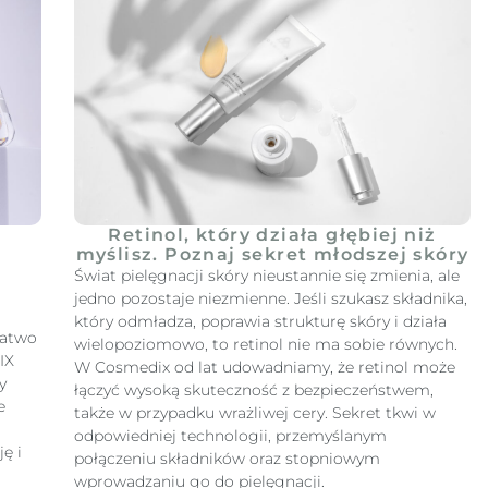
Retinol, który działa głębiej niż
myślisz. Poznaj sekret młodszej skóry
Świat pielęgnacji skóry nieustannie się zmienia, ale
jedno pozostaje niezmienne. Jeśli szukasz składnika,
który odmładza, poprawia strukturę skóry i działa
Łatwo
wielopoziomowo, to retinol nie ma sobie równych.
IX
W Cosmedix od lat udowadniamy, że retinol może
y
łączyć wysoką skuteczność z bezpieczeństwem,
e
także w przypadku wrażliwej cery. Sekret tkwi w
odpowiedniej technologii, przemyślanym
ę i
połączeniu składników oraz stopniowym
wprowadzaniu go do pielęgnacji.