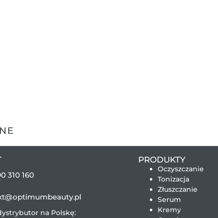
WNE
T
PRODUKTY
Oczyszczanie
0 310 160
Tonizacja
Złuszczanie
kt@optimumbeauty.pl
Serum
Kremy
ystrybutor na Polskę: